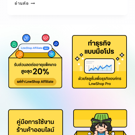
อ่านต่อ