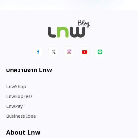
บทความจาก Lnw
LnwShop
LnwExpress
LnwPay
Business Idea
About Lnw​