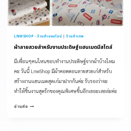
LNWSHOP - ร้านค้าออนไลน์
|
ร้านค้าเทพ
ผ้าลายสวยสำหรับงานประดิษฐ์แฮนเมดมีสไตล์
มีเพื่อนๆคนไหนชอบทำงานประดิษฐ์จากผ้าบ้างไหม
คะ วันนี้ LnwShop มีผ้าคอตตอนลายสวยเก๋สำหรับ
สร้างงานแฮนเมดสุดเก๋มาฝากกันค่ะ รับรองว่าจะ
ทำให้ชิ้นงานสุดรักของคุณพิเศษขึ้นอีกเยอะเลยล่ะค่ะ
อ่านต่อ