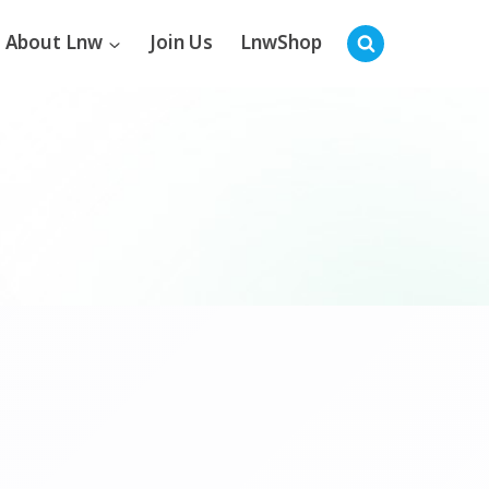
About Lnw
Join Us
LnwShop