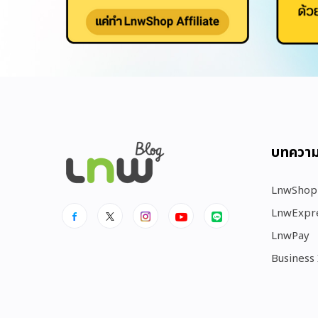
บทควา
LnwShop
LnwExpr
LnwPay
Business