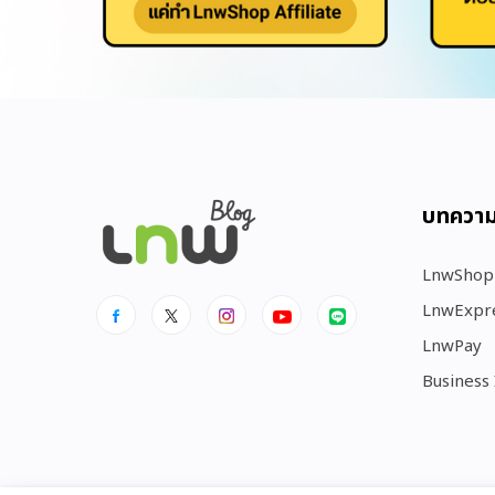
บทควา
LnwShop
LnwExpr
LnwPay
Business