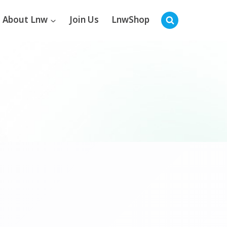
About Lnw
Join Us
LnwShop