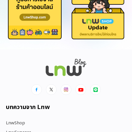
บทความจาก Lnw
LnwShop