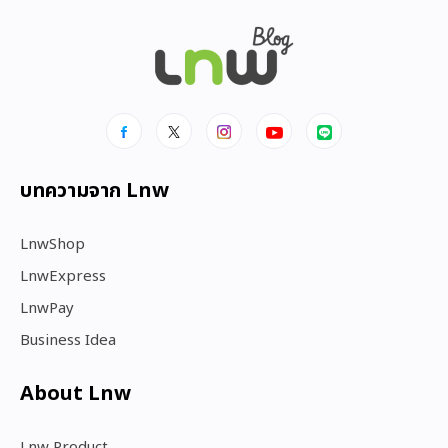
บทความจาก Lnw
LnwShop
LnwExpress
LnwPay
Business Idea
About Lnw​
Lnw Product