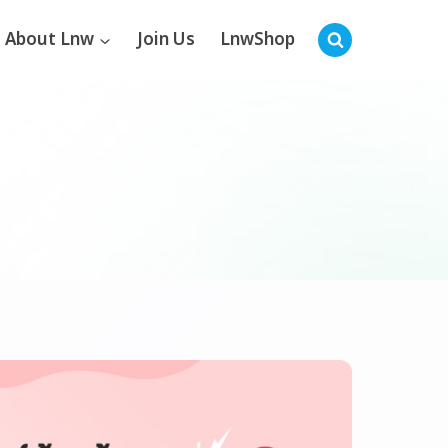
About Lnw
Join Us
LnwShop