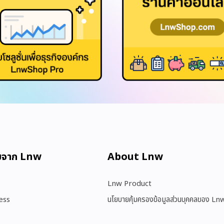
มจาก Lnw
About Lnw​
Lnw Product
ess
นโยบายคุ้มครองข้อมูลส่วนบุคคลของ Ln