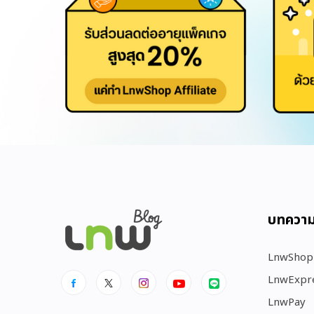
บทควา
LnwShop
LnwExpr
LnwPay