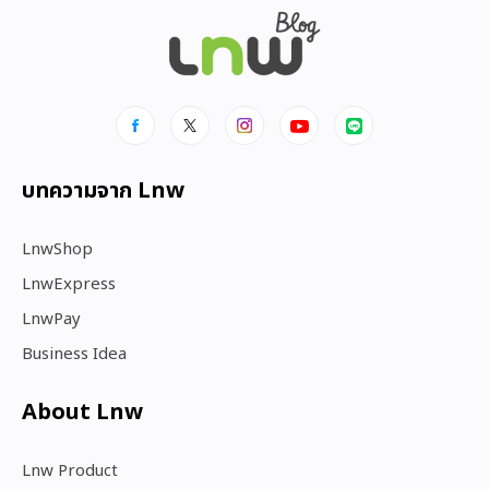
บทความจาก Lnw
LnwShop
LnwExpress
LnwPay
Business Idea
About Lnw​
Lnw Product