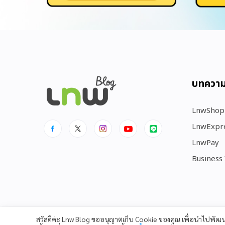
บทควา
LnwShop
LnwExpr
LnwPay
Business
สวัสดีค่ะ Lnw Blog ขออนุญาตเก็บ Cookie ของคุณ เพื่อนำไปพั