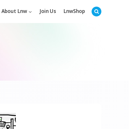
About Lnw
Join Us
LnwShop