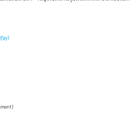
Pay)
tment)