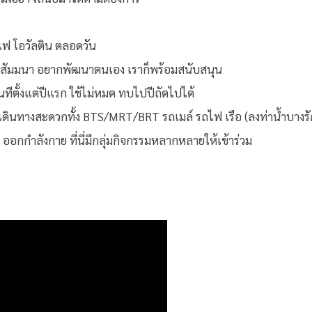
แฟ โอวัลติน ตลอดวัน
ม สัมมนา อยากพัฒนาตนเอง เราก็พร้อมสนับสนุน
ันทีตั้งแต่ปีแรก ใช้ไม่หมด ทบไปปีถัดไปได้
 เดินทางสะดวกทั้ง BTS/MRT/BRT รถเมล์ รถไฟ เรือ (ลงท่าน้ำบางรั
 ออกกำลังกาย ที่นี่มีกลุ่มกิจกรรมหลากหลายให้เข้าร่วม