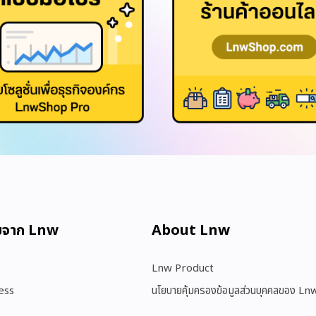
มจาก Lnw
About Lnw​
Lnw Product
ess
นโยบายคุ้มครองข้อมูลส่วนบุคคลของ Ln