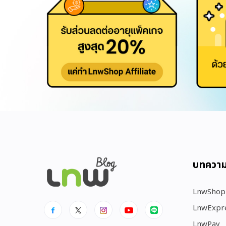
บทควา
LnwShop
LnwExpr
LnwPay