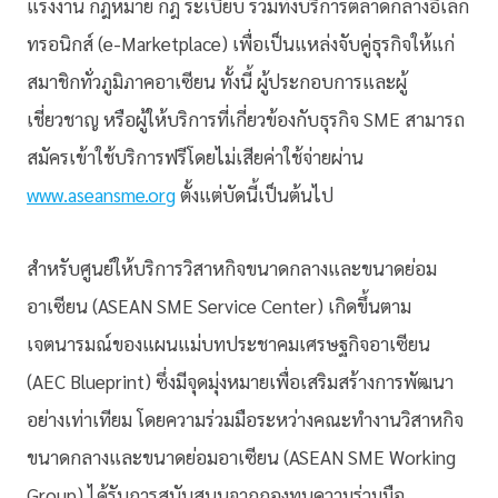
แรงงาน กฎหมาย กฎ ระเบียบ รวมทั้งบริการตลาดกลางอิเล็ก
ทรอ
นิกส์ (e-Marketplace) เพื่อเป็นแหล่งจับคู่ธุรกิจให้แ
ก่
สมาชิกทั่วภูมิภาคอาเซียน ทั้งนี้ ผู้ประกอบการและผู้
เชี่ยวชาญ หรือผู้ให้บริการที่เกี่ยวข้องกั
บธุรกิจ SME สามารถ
สมัครเข้าใช้บริการฟรีโดย
ไม่เสียค่าใช้จ่ายผ่าน
www.aseansme.org
ตั้งแต่บัดนี้เป็นต้นไป
สำหรับศูนย์ให้บริการวิสาห
กิจขนาดกลางและขนาดย่อม
อาเซียน (ASEAN SME Service Center) เกิดขึ้นตาม
เจตนารมณ์ของแผนแม่บ
ทประชาคมเศรษฐกิจอาเซียน
(AEC Blueprint) ซึ่งมีจุดมุ่งหมายเพื่อเสริมสร้
างการพัฒนา
อย่างเท่าเทียม โดยความร่วมมือระหว่างคณะทำงานวิ
สาหกิจ
ขนาดกลางและขนาดย่อมอาเซี
ยน (ASEAN SME Working
Group) ได้รับการสนับสนุนจากกองทุนความ
ร่วมมือ