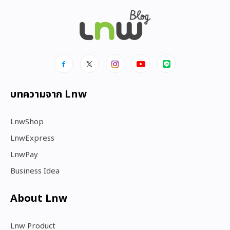
บทความจาก Lnw
LnwShop
LnwExpress
LnwPay
Business Idea
About Lnw​
Lnw Product