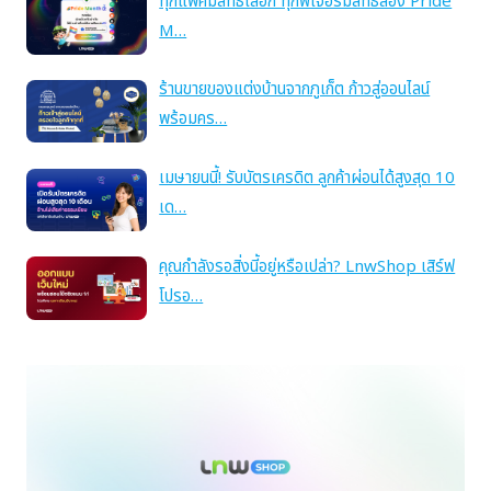
ทุกแพ็คมีสิทธิ์เลือก ทุกฟีเจอร์มีสิทธิ์ลอง Pride
M…
ร้านขายของแต่งบ้านจากภูเก็ต ก้าวสู่ออนไลน์
พร้อมคร…
เมษายนนี้! รับบัตรเครดิต ลูกค้าผ่อนได้สูงสุด 10
เด…
คุณกำลังรอสิ่งนี้อยู่หรือเปล่า? LnwShop เสิร์ฟ
โปรอ…