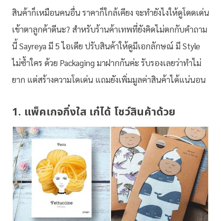
สินค้าก็เหมือนคนอื่น ราคาก็ใกล้เคียง จะทำยังไงให้ดูโดดเด่น
เข้าตาลูกค้าดีนะ? สำหรับร้านค้าเทพที่ยังคิดไม่ตกกับคำถาม
นี้ Sayreya มี 5 ไอเดีย ปรับสินค้าให้ดูมีเอกลักษณ์ มี Style
ไม่ซ้ำใคร ด้วย Packaging มาฝากกันค่ะ รับรองเลยว่าทำไม่
ยาก แต่สร้างความโดเด่น แถมยังเพิ่มมูลค่าสินค้าได้แน่นอน
1. แพ็คเกจกึ่งใส เก๋ได้ โชว์สินค้าด้วย