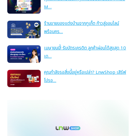
M…
ร้านขายของแต่งบ้านจากภูเก็ต ก้าวสู่ออนไลน์
พร้อมคร…
เมษายนนี้! รับบัตรเครดิต ลูกค้าผ่อนได้สูงสุด 10
เด…
คุณกำลังรอสิ่งนี้อยู่หรือเปล่า? LnwShop เสิร์ฟ
โปรอ…