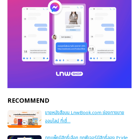
RECOMMEND
ขายหนังสือบน LnwBook.com ช่องทางขาย
ออนไลน์ ที่เชื่…
ทุกแพ็คมีสิทธิ์เลือก ทุกฟีเจอร์มีสิทธิ์ลอง Pride