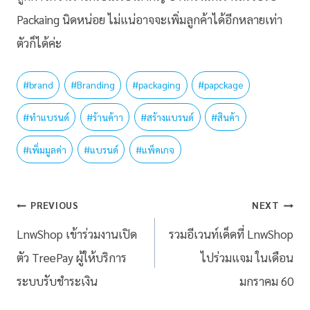
Packaing นิดหน่อย ไม่แน่อาจจะเพิ่มลูกค้าได้อีกหลายเท่า
ตัวก็ได้ค่ะ
#
brand
#
Branding
#
packaging
#
papckage
#
ทำแบรนด์
#
ร้านค้าา
#
สร้างแบรนด์
#
สินค้า
#
เพิ่มมูลค่า
#
แบรนด์
#
แพ็คเกจ
PREVIOUS
NEXT
LnwShop เข้าร่วมงานเปิด
รวมอีเวนท์เด็ดที่ LnwShop
ตัว TreePay ผู้ให้บริการ
ไปร่วมแจม ในเดือน
ระบบรับชำระเงิน
มกราคม 60