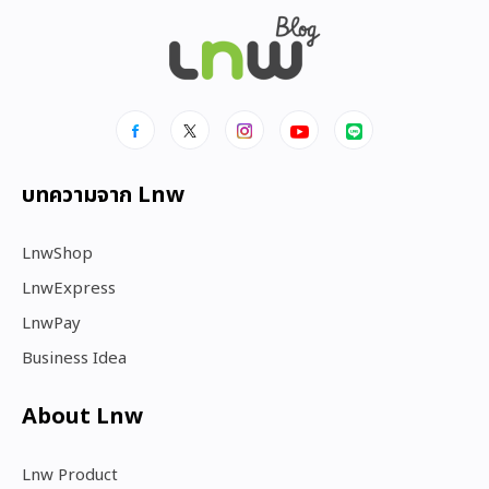
บทความจาก Lnw
LnwShop
LnwExpress
LnwPay
Business Idea
About Lnw​
Lnw Product