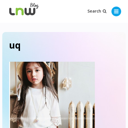
Search
uq