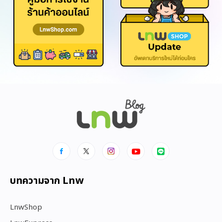
บทความจาก Lnw
LnwShop