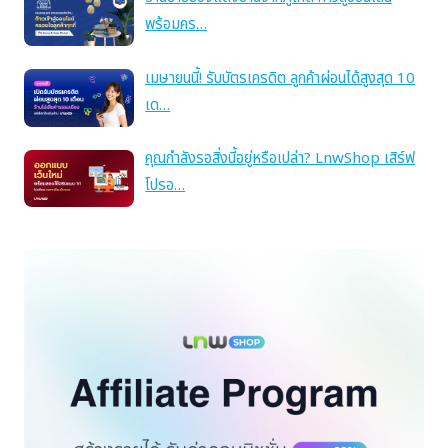
พร้อมคร…
เมษายนนี้! รับบัตรเครดิต ลูกค้าผ่อนได้สูงสุด 10
เด…
คุณกำลังรอสิ่งนี้อยู่หรือเปล่า? LnwShop เสิร์ฟ
โปรอ…