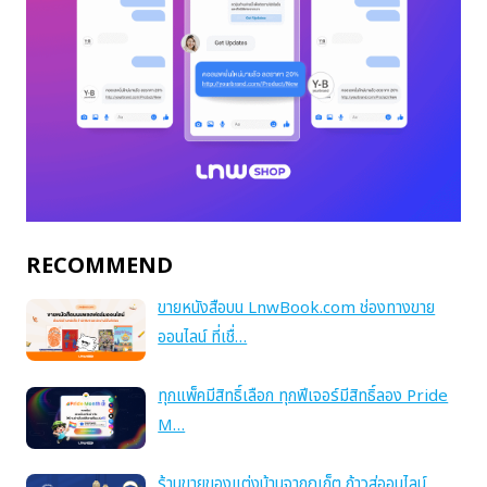
RECOMMEND
ขายหนังสือบน LnwBook.com ช่องทางขาย
ออนไลน์ ที่เชื่…
ทุกแพ็คมีสิทธิ์เลือก ทุกฟีเจอร์มีสิทธิ์ลอง Pride
M…
ร้านขายของแต่งบ้านจากภูเก็ต ก้าวสู่ออนไลน์