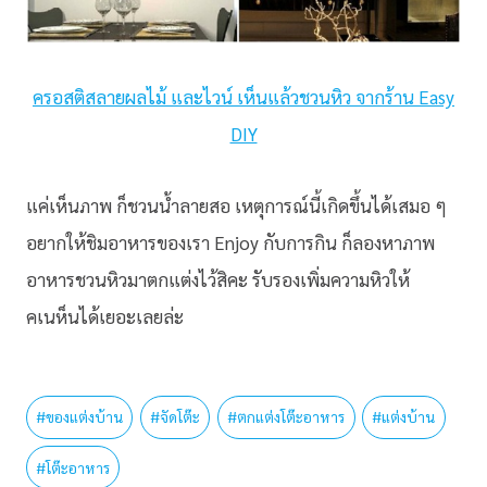
ครอสติสลายผลไม้ และไวน์ เห็นแล้วชวนหิว จากร้าน Easy
DIY
แค่เห็นภาพ ก็ชวนน้ำลายสอ เหตุการณ์นี้เกิดขึ้นได้เสมอ ๆ
อยากให้ชิมอาหารของเรา Enjoy กับการกิน ก็ลองหาภาพ
อาหารชวนหิวมาตกแต่งไว้สิคะ รับรองเพิ่มความหิวให้
คเนห็นได้เยอะเลยล่ะ
#
ของแต่งบ้าน
#
จัดโต๊ะ
#
ตกแต่งโต๊ะอาหาร
#
แต่งบ้าน
#
โต๊ะอาหาร