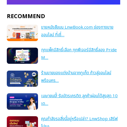
RECOMMEND
ขายหนังสือบน LnwBook.com ช่องทางขาย
ออนไลน์ ที่เชื่…
ทุกแพ็คมีสิทธิ์เลือก ทุกฟีเจอร์มีสิทธิ์ลอง Pride
M…
ร้านขายของแต่งบ้านจากภูเก็ต ก้าวสู่ออนไลน์
พร้อมคร…
เมษายนนี้! รับบัตรเครดิต ลูกค้าผ่อนได้สูงสุด 10
เด…
คุณกำลังรอสิ่งนี้อยู่หรือเปล่า? LnwShop เสิร์ฟ
โปรอ…