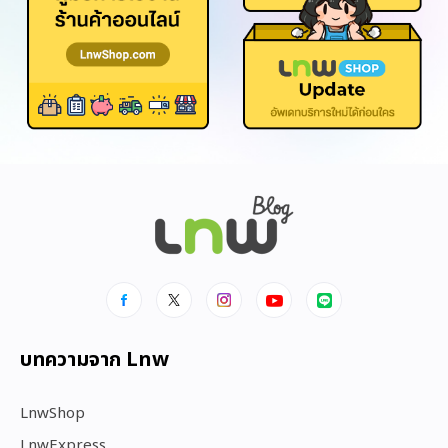
บทความจาก Lnw
LnwShop
LnwExpress