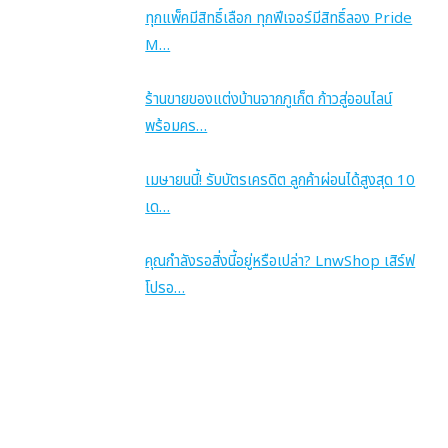
ทุกแพ็คมีสิทธิ์เลือก ทุกฟีเจอร์มีสิทธิ์ลอง Pride
M…
ร้านขายของแต่งบ้านจากภูเก็ต ก้าวสู่ออนไลน์
พร้อมคร…
เมษายนนี้! รับบัตรเครดิต ลูกค้าผ่อนได้สูงสุด 10
เด…
คุณกำลังรอสิ่งนี้อยู่หรือเปล่า? LnwShop เสิร์ฟ
โปรอ…