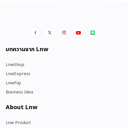
บทความจาก Lnw
LnwShop
LnwExpress
LnwPay
Business Idea
About Lnw​
Lnw Product