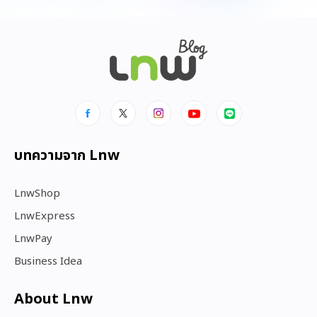
บทความจาก Lnw
LnwShop
LnwExpress
LnwPay
Business Idea
About Lnw​