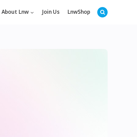
About Lnw
Join Us
LnwShop