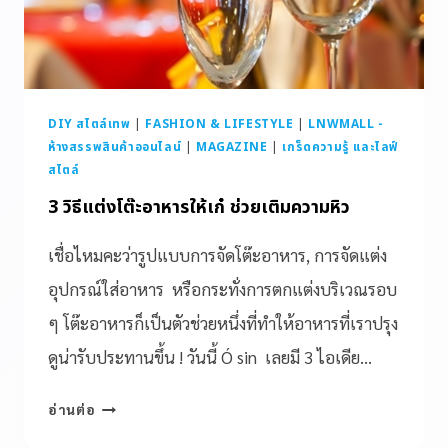
DIY สไตล์เทพ
|
FASHION & LIFESTYLE
|
LNWMALL -
ห้างสรรพสินค้าออนไลน์
|
MAGAZINE
|
เกร็ดความรู้ และไลฟ์
สไตล์
3 วิธีแต่งโต๊ะอาหารให้เก๋ ช่วยเติมความหิว
เชื่อไหมคะว่ารูปแบบการจัดโต๊ะอาหาร, การจัดแต่ง
อุปกรณ์ใส่อาหาร หรือกระทั่งการตกแต่งบริเวณรอบ
ๆ โต๊ะอาหารก็เป็นตัวช่วยหนึ่งที่ทำให้อาหารที่เราปรุง
ดูน่ารับประทานขึ้น ! วันนี้ Ó sin เลยมี 3 ไอเดีย…
อ่านต่อ