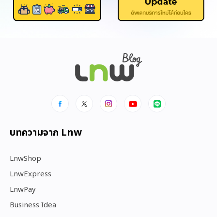
บทความจาก Lnw
LnwShop
LnwExpress
LnwPay
Business Idea